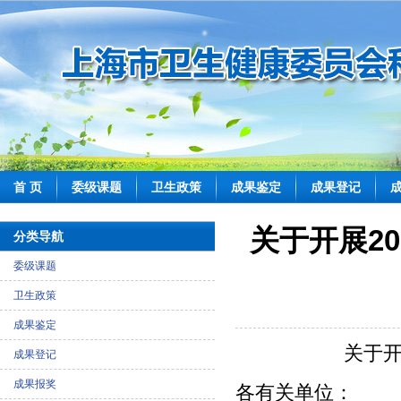
首 页
委级课题
卫生政策
成果鉴定
成果登记
关于开展2
分类导航
委级课题
卫生政策
成果鉴定
关于开
成果登记
成果报奖
各有关单位：